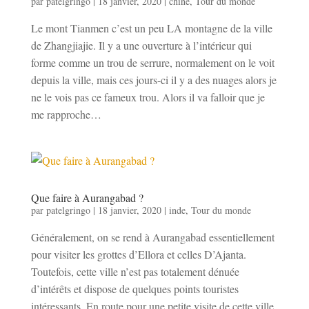
par
patelgringo
|
18 janvier, 2020
|
chine
,
Tour du monde
Le mont Tianmen c’est un peu LA montagne de la ville
de Zhangjiajie. Il y a une ouverture à l’intérieur qui
forme comme un trou de serrure, normalement on le voit
depuis la ville, mais ces jours-ci il y a des nuages alors je
ne le vois pas ce fameux trou. Alors il va falloir que je
me rapproche…
Que faire à Aurangabad ?
par
patelgringo
|
18 janvier, 2020
|
inde
,
Tour du monde
Généralement, on se rend à Aurangabad essentiellement
pour visiter les grottes d’Ellora et celles D’Ajanta.
Toutefois, cette ville n’est pas totalement dénuée
d’intérêts et dispose de quelques points touristes
intéressants. En route pour une petite visite de cette ville