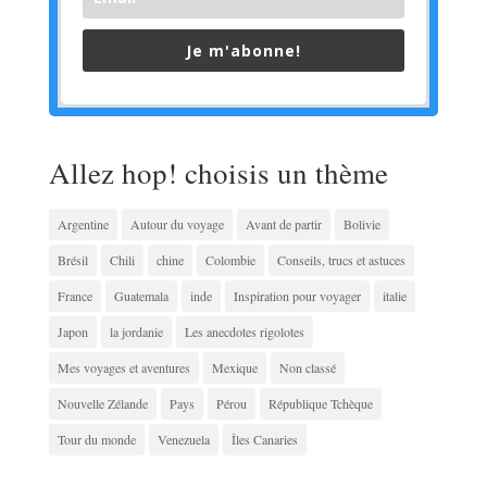
Je m'abonne!
Allez hop! choisis un thème
Argentine
Autour du voyage
Avant de partir
Bolivie
Brésil
Chili
chine
Colombie
Conseils, trucs et astuces
France
Guatemala
inde
Inspiration pour voyager
italie
Japon
la jordanie
Les anecdotes rigolotes
Mes voyages et aventures
Mexique
Non classé
Nouvelle Zélande
Pays
Pérou
République Tchèque
Tour du monde
Venezuela
Îles Canaries