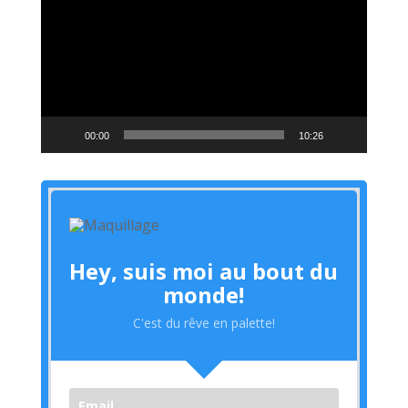
vidéo
00:00
10:26
Hey, suis moi au bout du
monde!
C'est du rêve en palette!