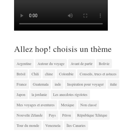
Allez hop! choisis un thème
Argentine
Autour du voyage
Avant de partir
Bolivie
Brésil
Chili
chine
Colombie
Conseils, trucs et astuces
France
Guatemala
inde
Inspiration pour voyager
italie
Japon
la jordanie
Les anecdotes rigolotes
Mes voyages et aventures
Mexique
Non classé
Nouvelle Zélande
Pays
Pérou
République Tchèque
Tour du monde
Venezuela
Îles Canaries