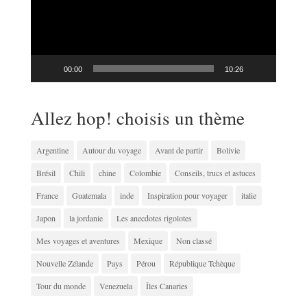
00:00
10:26
Allez hop! choisis un thème
Argentine
Autour du voyage
Avant de partir
Bolivie
Brésil
Chili
chine
Colombie
Conseils, trucs et astuces
France
Guatemala
inde
Inspiration pour voyager
italie
Japon
la jordanie
Les anecdotes rigolotes
Mes voyages et aventures
Mexique
Non classé
Nouvelle Zélande
Pays
Pérou
République Tchèque
Tour du monde
Venezuela
Îles Canaries