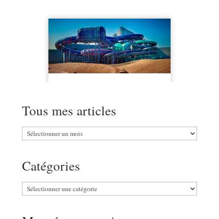
Tous mes articles
Tous
mes
articles
Catégories
Catégories