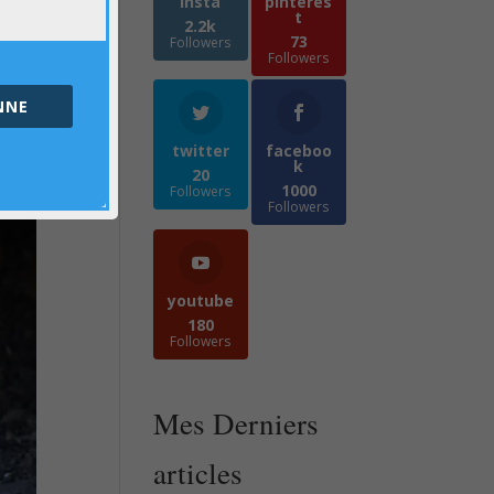
insta
pinteres
t
2.2k
73
Followers
Followers
NNE
twitter
faceboo
k
20
1000
Followers
Followers
youtube
180
Followers
Mes Derniers
articles