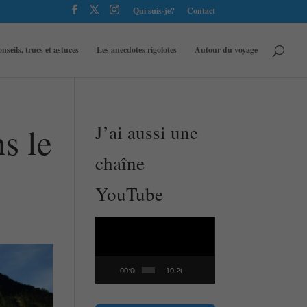
Qui suis-je?
Contact
nseils, trucs et astuces
Les anecdotes rigolotes
Autour du voyage
s le
J’ai aussi une
chaîne
YouTube
Lecteur
vidéo
00:00
10:26