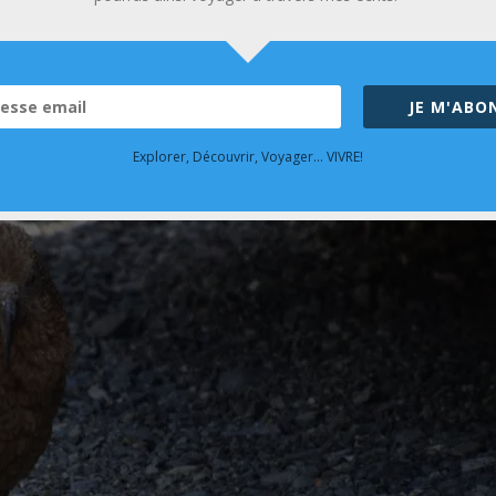
cette plaine a servi de décor au film le Seigneur des anneaux
JE M'ABO
Explorer, Découvrir, Voyager... VIVRE!