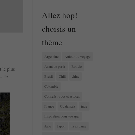
Allez hop!
choisis un
thème
Argentine
Autour du voyage
Avant de partir
Bolivie
t le plus
s. Je
Brésil
Chili
chine
Colombie
Conseils, trucs et astuces
France
Guatemala
inde
Inspiration pour voyager
italie
Japon
la jordanie