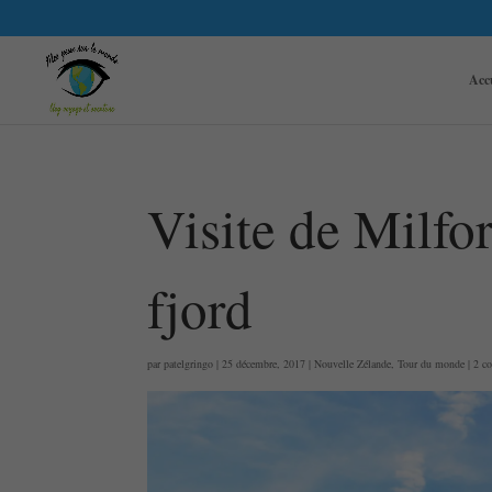
Acc
Visite de Milfor
fjord
par
patelgringo
|
25 décembre, 2017
|
Nouvelle Zélande
,
Tour du monde
|
2 c