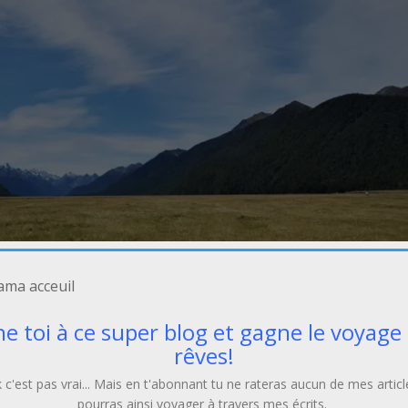
e toi à ce super blog et gagne le voyage 
rêves!
c'est pas vrai... Mais en t'abonnant tu ne rateras aucun de mes articl
pourras ainsi voyager à travers mes écrits.