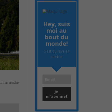
Hey, suis
moi au
bout du
monde!
C'est du rêve en
palette!
aut se rendre
Je
m'abonne!