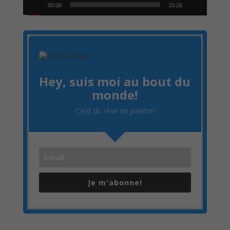
00:00
10:26
Hey, suis moi au bout du
monde!
C'est du rêve en palette!
Je m'abonne!