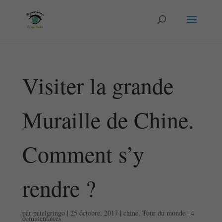
Visiter la grande
Muraille de Chine.
Comment s’y
rendre ?
par
patelgringo
|
25 octobre, 2017
|
chine
,
Tour du monde
|
4
commentaires