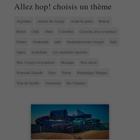
Allez hop! choisis un thème
Argentine
Autour du voyage
Avant de partir
Bolivie
Brésil
Chili
chine
Colombie
Conseils, trucs et astuces
France
Guatemala
inde
Inspiration pour voyager
italie
Japon
la jordanie
Les anecdotes rigolotes
Mes voyages et aventures
Mexique
Non classé
Nouvelle Zélande
Pays
Pérou
République Tchèque
Tour du monde
Venezuela
Îles Canaries