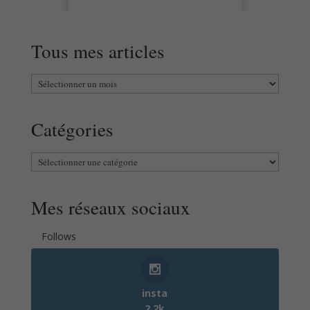
Tous mes articles
Tous
mes
articles
Catégories
Catégories
Mes réseaux sociaux
Follows
insta
2.2k