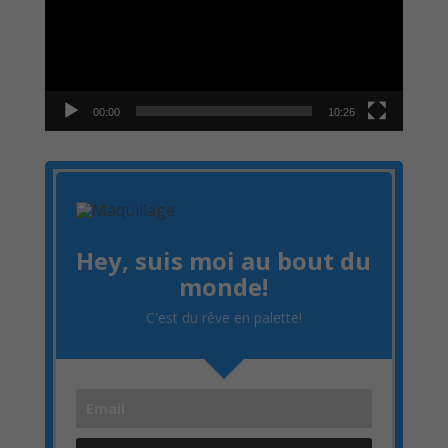
00:00
10:26
Hey, suis moi au bout du
monde!
C'est du rêve en palette!