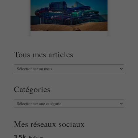
Tous mes articles
Tous
mes
articles
Catégories
Catégories
Mes réseaux sociaux
3.5k
Follows