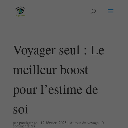
Voyager seul : Le
meilleur boost
pour l’estime de
soi
par
patelgringo
|
12 février, 2025
|
Autour du voyage
|
0
commentaires