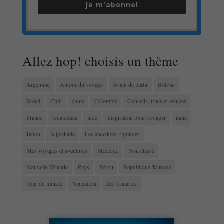
Je m'abonne!
Allez hop! choisis un thème
Argentine
Autour du voyage
Avant de partir
Bolivie
Brésil
Chili
chine
Colombie
Conseils, trucs et astuces
France
Guatemala
inde
Inspiration pour voyager
italie
Japon
la jordanie
Les anecdotes rigolotes
Mes voyages et aventures
Mexique
Non classé
Nouvelle Zélande
Pays
Pérou
République Tchèque
Tour du monde
Venezuela
Îles Canaries