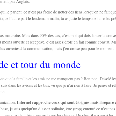
arlent pas Anglais.
le parlent, ce n’est pas facile de nouer des liens lorsqu’on ne fait que
t que l’autre part le lendemain matin, tu as juste le temps de faire les pr
as me croire. Mais dans 90% des cas, c’est moi qui dois lancer la conve
u moins ouverte et réceptive, c’est assez drôle en fait comme constat. Mai
plus ouvertes à la communication, mais j’en croise peu pour le moment.
de et tour du monde
t-ce que la famille et les amis ne me manquent pas ? Ben non. Désolé le
is dans les avions et les bus, vu que je n’ai rien à faire. Je pense et ré
que.
Internet rapproche ceux qui sont éloignés mais il sépare 
munication.
a base, je suis quelqu’un d’assez solitaire, être (trop) entouré ce n’est pa
ique aussi tant bien que mal avec les chinois. De plus, il y a aussi les p