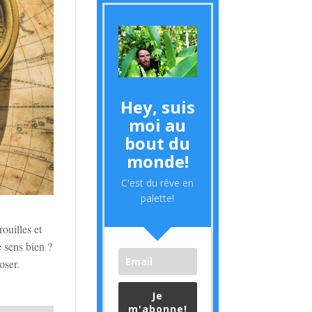
Hey, suis
moi au
bout du
monde!
C'est du rêve en
palette!
rouilles et
 sens bien ?
oser.
Je
m'abonne!