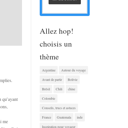
Allez hop!
choisis un
thème
Argentine
Autour du voyage
mplies.
Avant de partir
Bolivie
Brésil
Chili
chine
en qu’ayant
Colombie
ions,
Conseils, trucs et astuces
France
Guatemala
inde
si me
Inspiration pour voyager