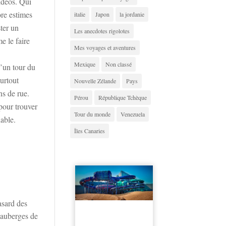
vidéos. Qui
ore estimes
italie
Japon
la jordanie
ster un
Les anecdotes rigolotes
me le faire
Mes voyages et aventures
Mexique
Non classé
d’un tour du
Surtout
Nouvelle Zélande
Pays
ns de rue.
Pérou
République Tchèque
 pour trouver
Tour du monde
Venezuela
hable.
Îles Canaries
asard des
 auberges de