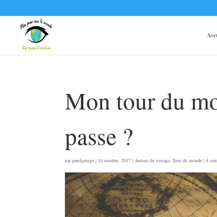
Acc
Mon tour du mo
passe ?
par
patelgringo
|
10 octobre, 2017
|
Autour du voyage
,
Tour du monde
|
4 com