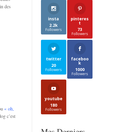
in des
insta
pinteres
t
2.2k
73
Followers
Followers
twitter
faceboo
k
20
1000
Followers
Followers
youtube
180
ou
« oh,
Followers
log c’est
Mes Derniers