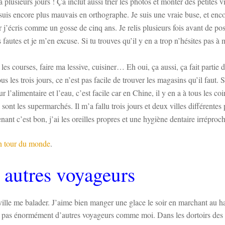
lusieurs jours ! Ça inclut aussi trier les photos et monter des petites 
e suis encore plus mauvais en orthographe. Je suis une vraie buse, et enc
r j’écris comme un gosse de cinq ans. Je relis plusieurs fois avant de po
s fautes et je m’en excuse. Si tu trouves qu’il y en a trop n’hésites pas à 
les courses, faire ma lessive, cuisiner… Eh oui, ça aussi, ça fait partie 
 les trois jours, ce n’est pas facile de trouver les magasins qu’il faut. 
 l’alimentaire et l’eau, c’est facile car en Chine, il y en a à tous les coi
 sont les supermarchés. Il m’a fallu trois jours et deux villes différentes
nant c’est bon, j’ai les oreilles propres et une hygiène dentaire irréproc
n tour du monde
.
 autres voyageurs
n ville me balader. J’aime bien manger une glace le soir en marchant au h
tre pas énormément d’autres voyageurs comme moi. Dans les dortoirs des