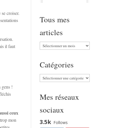
 se croiser.
Tous mes
ésentations
articles
rsation.
Tous
s il faut
mes
articles
Catégories
Catégories
s gens !
fléchis
Mes réseaux
sociaux
aussi ceux
s trop mon
3.5k
Follows
etites