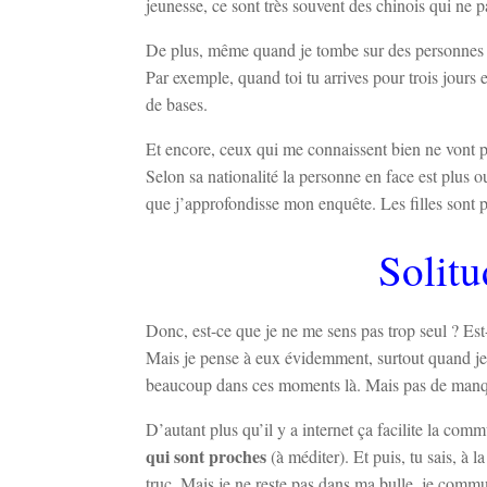
jeunesse, ce sont très souvent des chinois qui ne p
De plus, même quand je tombe sur des personnes qui 
Par exemple, quand toi tu arrives pour trois jours e
de bases.
Et encore, ceux qui me connaissent bien ne vont p
Selon sa nationalité la personne en face est plus o
que j’approfondisse mon enquête. Les filles sont 
Solitu
Donc, est-ce que je ne me sens pas trop seul ? Es
Mais je pense à eux évidemment, surtout quand je su
beaucoup dans ces moments là. Mais pas de man
D’autant plus qu’il y a internet ça facilite la com
qui sont proches
(à méditer). Et puis, tu sais, à l
truc. Mais je ne reste pas dans ma bulle, je commun