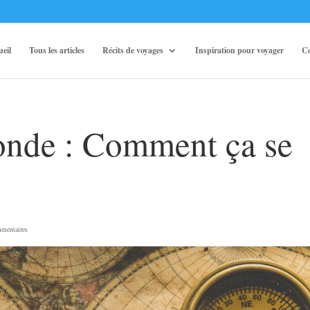
ueil
Tous les articles
Récits de voyages
Inspiration pour voyager
Co
nde : Comment ça se
mentaires