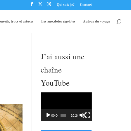
Qui suis-je?
Contact
nseils, trucs et astuces
Les anecdotes rigolotes
Autour du voyage
J’ai aussi une
chaîne
YouTube
Lecteur
vidéo
00:00
10:26