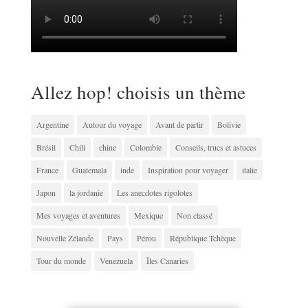
Allez hop! choisis un thème
Argentine
Autour du voyage
Avant de partir
Bolivie
Brésil
Chili
chine
Colombie
Conseils, trucs et astuces
France
Guatemala
inde
Inspiration pour voyager
italie
Japon
la jordanie
Les anecdotes rigolotes
Mes voyages et aventures
Mexique
Non classé
Nouvelle Zélande
Pays
Pérou
République Tchèque
Tour du monde
Venezuela
Îles Canaries